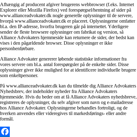
Afhængig af producent afgiver brugerens webbrowser (f.eks. Internet
Explorer eller Mozilla Firefox) ved forespørgsel/hentning af sider på
www.allianceadvokater.dk nogle generelle oplysninger til de servere,
hvorpå www.allianceadvokater.dk er placeret. Oplysningerne omfatter
bl.a. den IP-adresse, hvorfra brugeren går på internettet. Yderligere
sender de fleste browsere oplysninger om fabrikat og version, så
Alliance Advokaters hjemmeside kan returnere de sider, der bedst kan
vises i den pågældende browser. Disse oplysninger er ikke
personhenførbare.
Alliance Advokater genererer løbende statistiske informationer fra
vores servere om bl.a. antal forespørgsler på de enkelte sider. Disse
oplysninger giver ikke mulighed for at identificere individuelle brugere
som enkeltpersoner.
På www.allianceadvokater.dk kan du tilmelde dig Alliance Advokaters
Nyhedsbrev, der indeholder nyheder fra Alliance Advokaters
hjemmeside. Hvis du beder om at få Alliance Advokaters nyhedsbreve,
registreres de oplysninger, du selv afgiver som navn og e-mailadresse
hos Alliance Advokater. Oplysningerne behandles fortroligt, og de
hverken anvendes eller videregives til markedsførings- eller andre
formål.