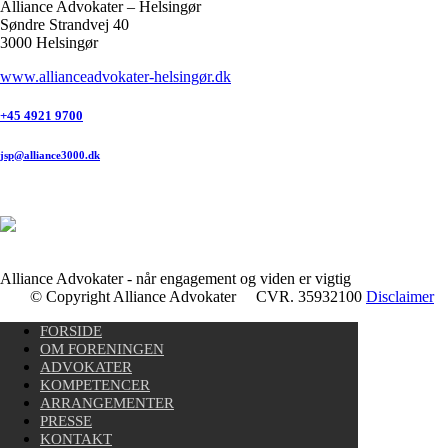
Alliance Advokater – Helsingør
Søndre Strandvej 40
3000 Helsingør
www.allianceadvokater-helsingør.dk
+45 4921 9700
jsp@alliance3000.dk
Alliance Advokater - når engagement og viden er vigtig
© Copyright Alliance Advokater CVR. 35932100
Disclaimer
FORSIDE
OM FORENINGEN
ADVOKATER
KOMPETENCER
ARRANGEMENTER
PRESSE
KONTAKT